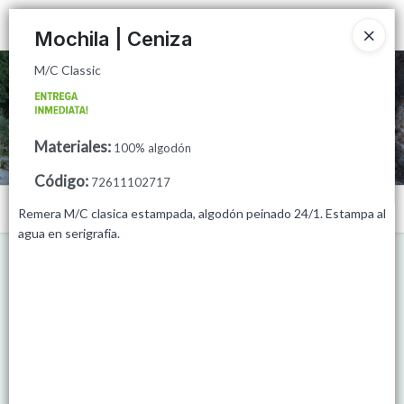
M/C Classic
Ingresar a la Tienda
Mochila | Ceniza
M/C Classic
CÓMO COMPRAR
QUIÉNES SOMOS
Materiales
:
100% algodón
MINORISTAS
Código
:
72611102717
Menú
PUNTOS DE VENTA
Remera M/C clasica estampada, algodón peinado 24/1. Estampa al
agua en serigrafia.
M/C Classic
CONTACTO
Lista vacía