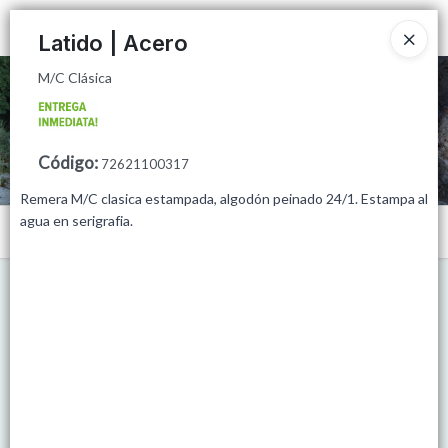
M/C Clásica
Ingresar a la Tienda
Latido | Acero
M/C Clásica
CÓMO COMPRAR
QUIÉNES SOMOS
Código
:
72621100317
MINORISTAS
Remera M/C clasica estampada, algodón peinado 24/1. Estampa al
agua en serigrafia.
Menú
PUNTOS DE VENTA
M/C Clásica
CONTACTO
Lista vacía