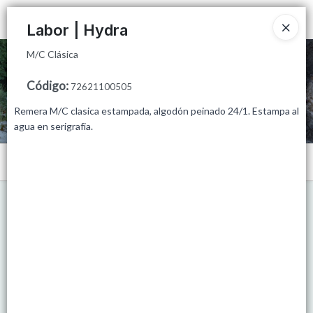
M/C Clásica
Ingresar a la Tienda
Labor | Hydra
M/C Clásica
CÓMO COMPRAR
Código
:
72621100505
QUIÉNES SOMOS
Remera M/C clasica estampada, algodón peinado 24/1. Estampa al
agua en serigrafia.
MINORISTAS
Menú
PUNTOS DE VENTA
M/C Clásica
CONTACTO
Lista vacía