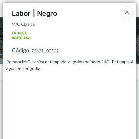
M/C Clásica
Ingresar a la Tienda
Labor | Negro
M/C Clásica
CÓMO COMPRAR
QUIÉNES SOMOS
Código
:
72621100502
MINORISTAS
Remera M/C clasica estampada, algodón peinado 24/1. Estampa al
agua en serigrafia.
Menú
PUNTOS DE VENTA
M/C Clásica
CONTACTO
Lista vacía