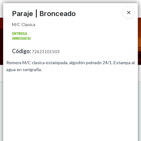
M/C Clasica
Ingresar a la Tienda
Paraje | Bronceado
M/C Clasica
CÓMO COMPRAR
QUIÉNES SOMOS
Código
:
72621101503
MINORISTAS
Remera M/C clasica estampada, algodón peinado 24/1. Estampa al
agua en serigrafia.
Menú
PUNTOS DE VENTA
M/C Clasica
CONTACTO
Lista vacía