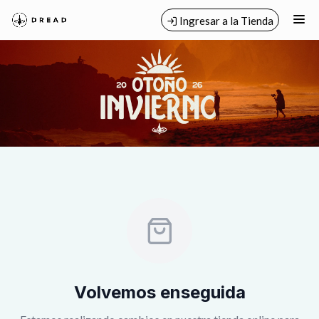
M/C Clasica
Ingresar a la Tienda
CÓMO COMPRAR
QUIÉNES SOMOS
MINORISTAS
M/C Clasica
PUNTOS DE VENTA
CONTACTO
Volvemos enseguida