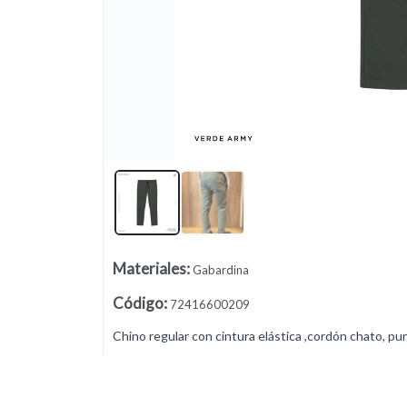
Lista vacía
Materiales
:
Gabardina
Código
:
72416600209
Chino regular con cintura elástica ,cordón chato, pu