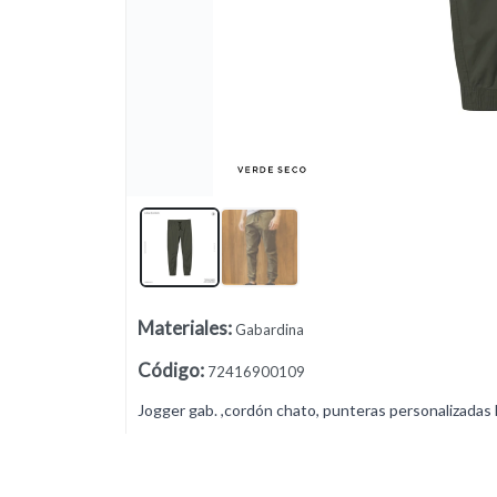
Lista vacía
Materiales
:
Gabardina
Código
:
72416900109
Jogger gab. ,cordón chato, punteras personalizadas B