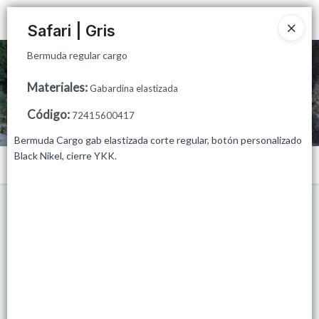
Bermuda regular cargo
Ingresar a la Tienda
Safari | Gris
Bermuda regular cargo
CÓMO COMPRAR
Materiales
:
Gabardina elastizada
QUIÉNES SOMOS
Código
:
72415600417
MINORISTAS
Bermuda Cargo gab elastizada corte regular, botón personalizado
Black Nikel, cierre YKK.
Menú
PUNTOS DE VENTA
Bermuda regular cargo
CONTACTO
Lista vacía