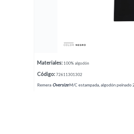
Materiales
:
100% algodón
Código
:
72611301302
Lista vacía
Remera
Oversize
M/C estampada, algodón peinado 2