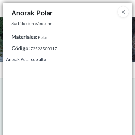
Surtido cierre/botones
Ingresar a la Tienda
Anorak Polar
Surtido cierre/botones
CÓMO COMPRAR
Materiales
:
Polar
QUIÉNES SOMOS
Código
:
72523500317
MINORISTAS
Anorak Polar cue alto
Menú
PUNTOS DE VENTA
Surtido cierre/botones
CONTACTO
Lista vacía