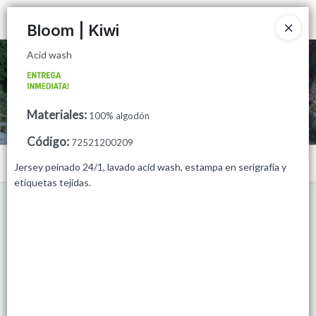
Acid wash
Ingresar a la Tienda
Bloom | Kiwi
Acid wash
CÓMO COMPRAR
QUIÉNES SOMOS
Materiales
:
100% algodón
MINORISTAS
Código
:
72521200209
Menú
PUNTOS DE VENTA
Jersey peinado 24/1, lavado acid wash, estampa en serigrafia y
etiquetas tejidas.
Acid wash
CONTACTO
Lista vacía